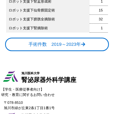
ロボット支援下腎盂形成術
1
ロボット支援下仙骨膣固定術
15
ロボット支援下膀胱全摘除術
32
ロボット支援下腎摘除術
1
手術件数 2019～2023年
旭川医科大学
腎泌尿器
外科学講座
【学生・医療従事者向け】
研究・教育に関するお問い合わせ
〒078-8510
旭川市緑が丘東2条1丁目1番1号