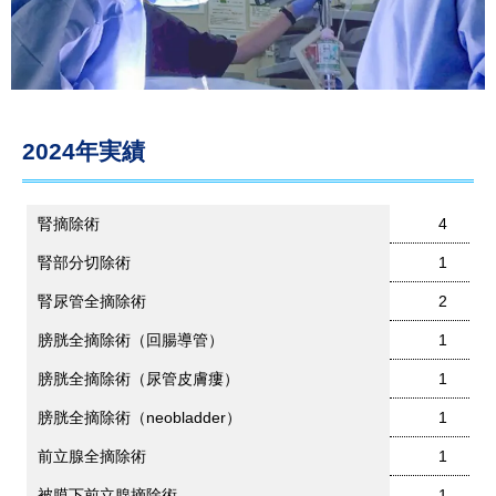
2024年実績
腎摘除術
4
腎部分切除術
1
腎尿管全摘除術
2
膀胱全摘除術（回腸導管）
1
膀胱全摘除術（尿管皮膚瘻）
1
膀胱全摘除術（neobladder）
1
前立腺全摘除術
1
被膜下前立腺摘除術
1