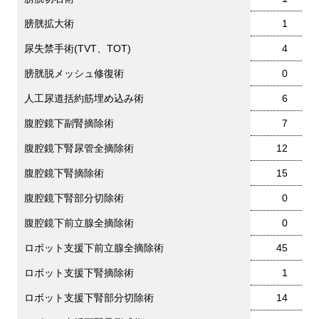
膀胱拡大術
1
尿失禁手術(TVT、TOT)
4
膀胱脱メッシュ修復術
0
人工尿道括約筋埋め込み術
6
腹腔鏡下副腎摘除術
7
腹腔鏡下腎尿管全摘除術
12
腹腔鏡下腎摘除術
15
腹腔鏡下腎部分切除術
0
腹腔鏡下前立腺全摘除術
0
ロボット支援下前立腺全摘除術
45
ロボット支援下腎摘除術
1
ロボット支援下腎部分切除術
14