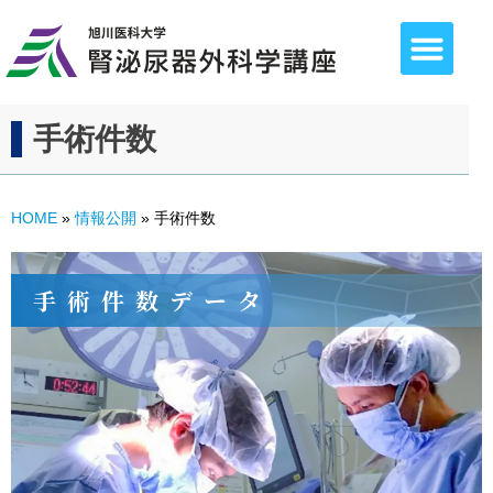
手術件数
HOME
»
情報公開
»
手術件数
手術件数データ