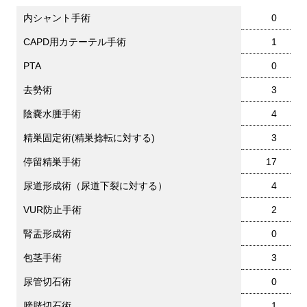
内シャント手術
0
CAPD用カテーテル手術
1
PTA
0
去勢術
3
陰嚢水腫手術
4
精巣固定術(精巣捻転に対する)
3
停留精巣手術
17
尿道形成術（尿道下裂に対する）
4
VUR防止手術
2
腎盂形成術
0
包茎手術
3
尿管切石術
0
膀胱切石術
1