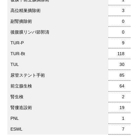
高位精巣摘除術
3
副腎摘除術
0
後腹膜リンパ節郭清
0
TUR-P
9
TUR-Bt
118
TUL
30
尿管ステント手術
85
前立腺生検
64
腎生検
2
腎瘻造設術
19
PNL
1
ESWL
7