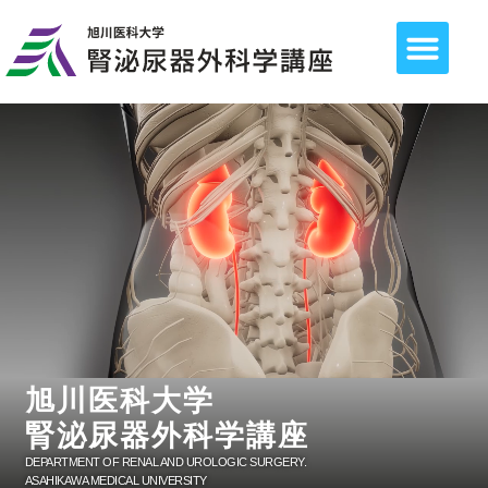
旭川医科大学
腎泌尿器外科学講座
DEPARTMENT OF RENAL AND UROLOGIC SURGERY.
ASAHIKAWA MEDICAL UNIVERSITY